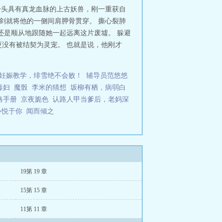
一头具有真龙血脉的上古妖兽，刚一重获自
剑就将他的一侧间肩胛骨贯穿。 撕心裂肺
，还是顺从地跟随她一起远离这片废墟。 躲避
 更没有被结契为灵宠。 也就是说，他刚才
妊娠教学，绯雪绝不会败！
辅导员范悠悠
毒妇
魔骰
李米的猜想
坂柳有栖，病弱白
略手册
京夜旎色
认路人甲当爹后，老妈深
心悦于你
闻而倾之
19第 19 章
15第 15 章
11第 11 章