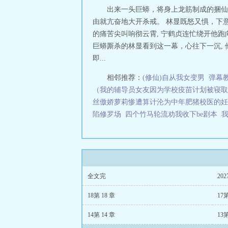
出来一头巨蟒，将身上龙筋制成的捆仙
由就亢奋地大开杀戒。 林显既怒又惧，下
的痛苦尖叫响彻云霄, 宁鹤贞连忙绕开他跑
巨蟒厮杀的林显看到这一幕，心往下一沉, 
即...
相邻推荐：
(修仙)自从我女变男
弹幕
（我的辅导员女友因为学校疫苗计划被寝取
丝傲娇萝莉惨遭算计沦为中年肥猪校医的妊
陷修罗场
四个竹马轮流劝我收下be剧本
全文完
202
18第 18 章
17第
14第 14 章
13第