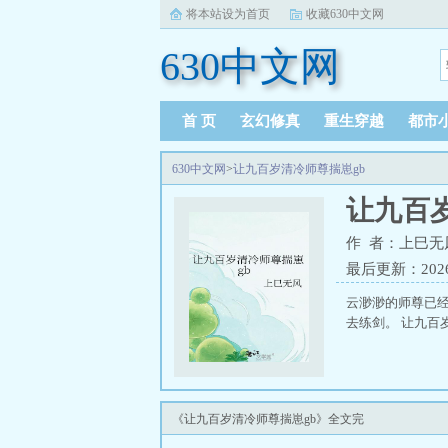
将本站设为首页
收藏630中文网
630中文网
首 页
玄幻修真
重生穿越
都市
630中文网
>
让九百岁清冷师尊揣崽gb
让九百
作 者：上巳无
最后更新：2026-0
云渺渺的师尊已
去练剑。 让九百
《让九百岁清冷师尊揣崽gb》全文完