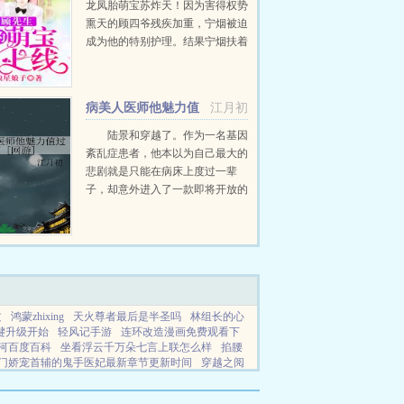
龙凤胎萌宝苏炸天！因为害得权势
熏天的顾四爷残疾加重，宁烟被迫
成为他的特别护理。结果宁烟扶着
老腰欲哭无泪，什么残疾，行动不
便，全TMD是鬼扯！...
病美人医师他魅力值
江月初
过高［网游］
陆景和穿越了。作为一名基因
紊乱症患者，他本以为自己最大的
悲剧就是只能在病床上度过一辈
子，却意外进入了一款即将开放的
全息网游中。原本只是想安安分分
的当个普通医生，然而总有前仆后
继前来碰瓷的各路NPC大佬和玩
家，每个...
文
鸿蒙zhixing
天火尊者最后是半圣吗
林组长的心
键升级开始
轻风记手游
连环改造漫画免费观看下
河百度百科
坐看浮云千万朵七言上联怎么样
掐腰
门娇宠首辅的鬼手医妃最新章节更新时间
穿越之阅
月芊和姜怀煜后续
禽兽之
欲咒者灭欲咒者降
084
罗银龙王懂个啥魂兽
莲花楼中的四首歌曲
但丁5