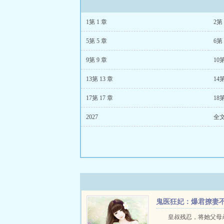
1第 1 章
2第 
5第 5 章
6第 
9第 9 章
10第
13第 13 章
14第
17第 17 章
18第
2027
全
鬼医狂妃：爆君撩妻
到位
皇叔残忍，将她父母