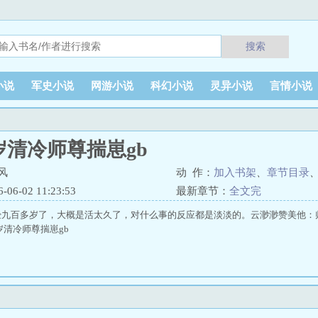
搜索
小说
军史小说
网游小说
科幻小说
灵异小说
言情小说
岁清冷师尊揣崽gb
风
动 作：
加入书架
、
章节目录
6-02 11:23:53
最新章节：
全文完
经九百多岁了，大概是活太久了，对什么事的反应都是淡淡的。云渺渺赞美他：
岁清冷师尊揣崽gb