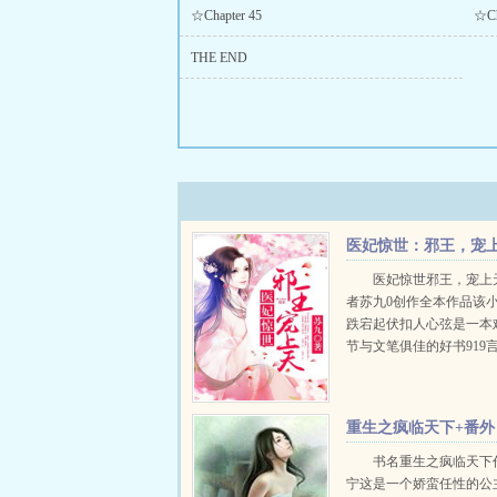
☆Chapter 45
☆Ch
THE END
医妃惊世：邪王，宠
天！
医妃惊世邪王，宠上
者苏九0创作全本作品该
跌宕起伏扣人心弦是一本
节与文笔俱佳的好书919
免费提供医妃惊世邪王，
全文无弹窗的纯文字在线阅读
重生之疯临天下+番外
书名重生之疯临天下
宁这是一个娇蛮任性的公