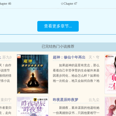
apter 46
☆Chapter 47
查看更多章节...
已完结热门小说推荐
上
苏九0
超神：修仙十年再出
天丶穹
山救世
天！由作
如果超神的蓝星有意志，那么
小说情节
看着自己辛苦孕育的生命被外来基
难得的情
因逐步同化，祂会怎么样？如果给
言情小说
祂一次机会，祂又会如何自救？祂
宠上天！
我曾向寰宇祈祷，最终回应我的只
。...
有我自己于是，一个灵气充沛的宇
宙迎来了第一位修真者修真，逆天
童归宁
昨夜星辰昨夜梦
云九尘
而行，夺天地...
作者童归
新婚夜，素未谋面的他递给她
主，走向
一份离婚协议书，只因他要相守一