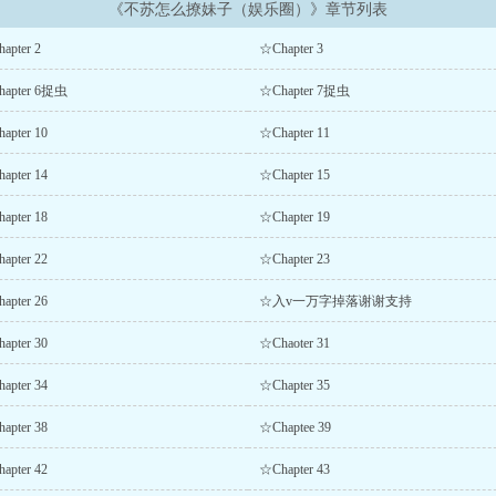
《不苏怎么撩妹子（娱乐圈）》章节列表
apter 2
☆Chapter 3
apter 6捉虫
☆Chapter 7捉虫
apter 10
☆Chapter 11
apter 14
☆Chapter 15
apter 18
☆Chapter 19
apter 22
☆Chapter 23
apter 26
☆入v一万字掉落谢谢支持
apter 30
☆Chaoter 31
apter 34
☆Chapter 35
apter 38
☆Chaptee 39
apter 42
☆Chapter 43