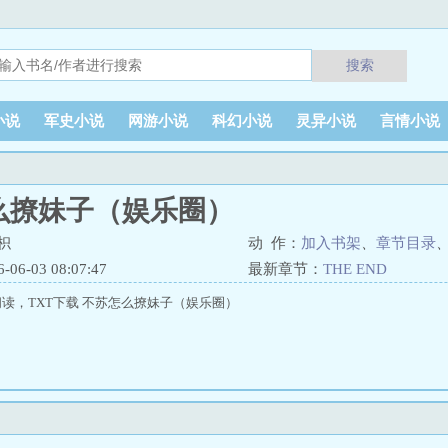
搜索
小说
军史小说
网游小说
科幻小说
灵异小说
言情小说
么撩妹子（娱乐圈）
枳
动 作：
加入书架
、
章节目录
6-03 08:07:47
最新章节：
THE END
读，TXT下载 不苏怎么撩妹子（娱乐圈）