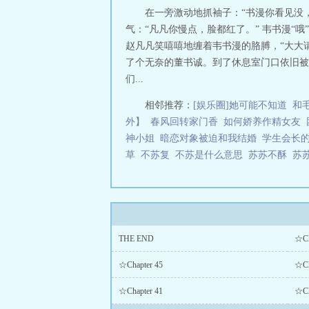
在一旁激动地抓袖子：“书漫你看见没
气：“凡凡你慢点，脸都红了。” 韦书漫“
赵凡凡笑嘻嘻地缠着韦书漫的胳膊，“大大请带
了个无奈的董书诚。到了休息室门口依旧被
们...
相邻推荐：
[娱乐圈]她可能不知道
和
外】
春风回转家门香
如何娇养作精女友
神小姐
暗恋对象被迫和我结婚
学生会长
草
不苏复
不苏是什么意思
苏苏不酥
苏
THE END
☆Ch
☆Chapter 45
☆Ch
☆Chapter 41
☆Ch