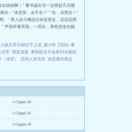
女姐姐啊！” 董书诚在另一边替赵凡凡顺
问：“休息室，去不去？” “去，当然去！”
要咧。” 两人边斗嘴边往休息室走，后边还跟
” 声音听着耳熟，一回头，果然是坐在她
人缺乏常识却过于上进_鹿小咔【完结+番
生日常
我是宠妾
萝莉医生不会梦到冷面死
常（清穿）
恋综人形瓜田
就是要吃窝边
☆Chapter 46
☆Chapter 42
☆Chapter 38