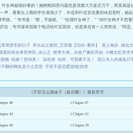
，叶女神超级好看的！她刚刚回答问题也是优雅大方姿态万千，简直就是仙
哦”一声，看着台上围的学生渐渐少了，许适和叶迟宣也要回休息室时，她起身
路。” 韦书漫：“喂，节操呢。” “给我叶女神了。” “你叶女神才不想
拦住，韦书漫本想敲个电话给叶迟宣的，但是身后有一人突然说：“阿适。
毛茸茸拼车的日子
草头仙之驱邪_艾苃薇【完结+番外】
美人独步
雄虫大
团宠幼崽在兽世种田_余心之
娇养大佬，从收尸兼职开始
小樵女乱世求
的宠物
结婚？想得美！
误欢情
你坏，可我看不见！
国公夫人的咸鱼日
苏不酥的网名是什么意思
不苏不是恋爱游戏[快穿
《不苏怎么撩妹子（娱乐圈）》最新章节
apter 48
☆Chapter 47
apter 44
☆Chapter 43
apter 40
☆Chaptee 39