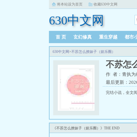
将本站设为首页
收藏630中文网
630中文网
首 页
玄幻修真
重生穿越
都市
630中文网
>
不苏怎么撩妹子（娱乐圈）
不苏怎
作 者：青执为
最后更新：2026-0
完结小说，全文阅
《不苏怎么撩妹子（娱乐圈）》THE END