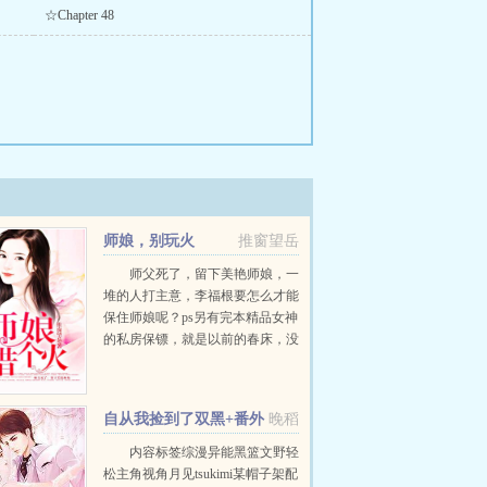
☆Chapter 48
师娘，别玩火
推窗望岳
师父死了，留下美艳师娘，一
堆的人打主意，李福根要怎么才能
保住师娘呢？ps另有完本精品女神
的私房保镖，就是以前的春床，没
看过的可以看一眼，包你过瘾！...
自从我捡到了双黑+番外
晚稻
内容标签综漫异能黑篮文野轻
松主角视角月见tsukimi某帽子架配