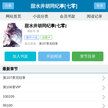
甜水井胡同纪事[七零]
注册
登录
网站首页
小说分类
会员书架
阅读记录
甜水井胡同纪事[七零]
傅延年 著
都市小说
连载中
最近更新：
第107章完结章
更新时间：
2026-07-08 03:05:09
加入书架
开始阅读
章节目录
最新章节
第107章完结章
第106章VIP
100105
95100