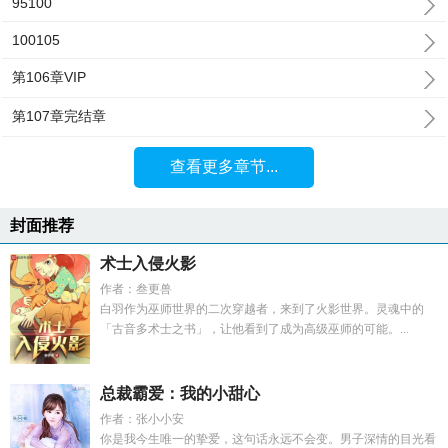
95100
100105
第106章VIP
第107章完结章
查看更多章节...
封面推荐
术士入侵火影
作者：叁更兽
白羽作为巫师世界的二次穿越者，来到了火影世界。灵魂中的
「古音多术士之书」，让他看到了成为高级巫师的可能。...
总裁霸爱：我的小甜心
作者：张小小安
你是我今生唯一的挚爱，这句话永远不会变。男子深情的目光看