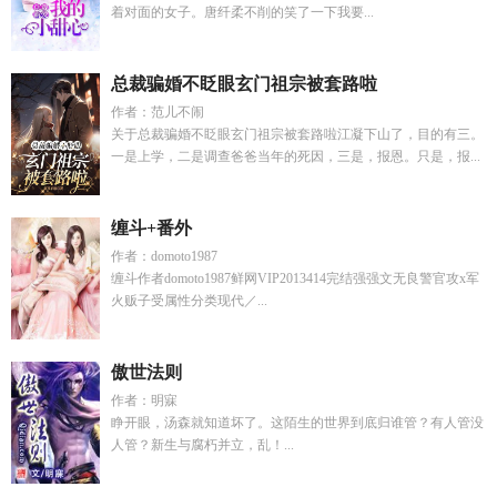
着对面的女子。唐纤柔不削的笑了一下我要...
总裁骗婚不眨眼玄门祖宗被套路啦
作者：范儿不闹
关于总裁骗婚不眨眼玄门祖宗被套路啦江凝下山了，目的有三。
一是上学，二是调查爸爸当年的死因，三是，报恩。只是，报...
缠斗+番外
作者：domoto1987
缠斗作者domoto1987鲜网VIP2013414完结强强文无良警官攻x军
火贩子受属性分类现代／...
傲世法则
作者：明寐
睁开眼，汤森就知道坏了。这陌生的世界到底归谁管？有人管没
人管？新生与腐朽并立，乱！...