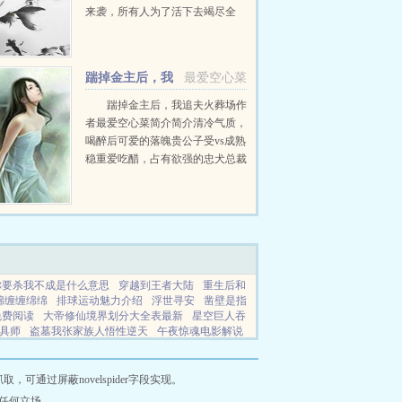
来袭，所有人为了活下去竭尽全
力，周末却在别墅喝着可乐，欣赏
着丧尸围城的壮景。末日生存虽恐
怖，可谁让周末有百倍奖励呢！...
踹掉金主后，我
最爱空心菜
追夫火葬场+番外
踹掉金主后，我追夫火葬场作
者最爱空心菜简介简介清冷气质，
喝醉后可爱的落魄贵公子受vs成熟
稳重爱吃醋，占有欲强的忠犬总裁
攻双洁，1v1，受日久生情，攻暗
恋成真，前面有点虐，后面很甜，
HE。豪门贵公子文知年，家族
落...
你要杀我不成是什么意思
穿越到王者大陆
重生后和
绵缠缠绵绵
排球运动魅力介绍
浮世寻安
凿壁是指
免费阅读
大帝修仙境界划分大全表最新
星空巨人吞
具师
盗墓我张家族人悟性逆天
午夜惊魂电影解说
击枪游戏哥仔狙击枪游戏
龙姬是什么人物
无灵之
丽梦奇境芒果
小胖墩叫什么名字
狼人游戏之天黑
姬混日子有几条线
诺亚方舟游戏视频第一集
蓝堂
通过屏蔽novelspider字段实现。
风云柳梦若合集
西游文化如何开发
血月的刷新机
任何立场。