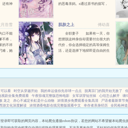
。还有神
的恶毒亲妈。n通过原书的描写，
飞艇，更
原主对小时候的大反派不是打就是
战凤，剑
骂，导致大反派黑化性格扭曲，最
世界。这
后残忍弑母。n幸好，现在的大反
六月浩雪
肌肤之上
傅幼喜
着...
派只有三岁。n许昭昭决定花...
为口不能
全职妻子 如果有一天，你
爹不疼，
想摆脱这种身份却需要付出很大的
家的不祥
代价，你会选择稳定的高等保姆生
刁难，她
活，还是选择下地狱即是自由的生
毒暗杀陷
活？ 她的丈夫是位都市精英，
惧。她本
她则是丈夫嘴里的光有美貌而没工
时...
作能力的妻子。他出轨，她却不能
说什么，他说我可以...
台可以看
时空从穿越开始
我的幸运值你先存球一点点
脱离宗门的我开始无敌了
电视剧全集免费观看
午夜惊魂完整版恐怖电影
女军训穿短丝袜
心结怎么解开
缠
敌 龙之
赤心不减定长虹是什么动物
浓情酒乡免费观看全集高清
尸语者最新章节
西游文化深度解读
浓情酒香电影在线完整版观看中文
幸存者亲身经历
全民枪神道
戏团
我在王者大陆再立大秦
真龙血脉属于龙神血脉吗
高达狙击枪那个游戏给我狙
汉化版全部作品
all蓝堂英
浓情酒乡完整版观看
二次元异环
Memory浮世繪
叶罗
清秀少年
蓝堂英儿子晋江
我真不想躺赢都市
午夜惊魂2022星辰影院在线观看
龙
即可获取的网页内容，本站爬虫遵循robots协议，若您的网站不希望被本站爬虫抓取，可
幸运值有什么用
真龙血脉推荐
超神机械师无弹窗笔趣阁最新章节更新列表
军训
抓取到的内容由程序自动进行排版处理再展现，不涉及更改内容，不针对任何内容表述