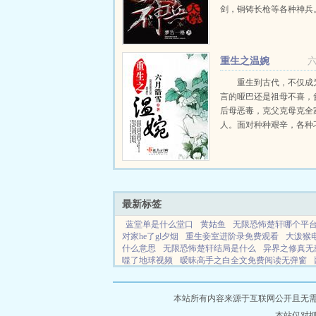
剑，铜铸长枪等各种神兵
兵组成的金属大船，巨型
有神兵变化而成的霸龙，
虎等坐骑。这里是神兵的
重生之温婉
是一个始终秉持心中道理，执
重生到古代，不仅成
言的哑巴还是祖母不喜，
后母恶毒，克父克母克全
人。面对种种艰辛，各种
迎难而上，一一化解。中
害接踵而来，她也无所畏
只想平淡，安静地过一生可是
最新标签
蓝堂单是什么堂口
黄姑鱼
无限恐怖楚轩哪个平
对家he了gl夕烟
重生妾室进阶录免费观看
大泼猴
什么意思
无限恐怖楚轩结局是什么
异界之修真无
噬了地球视频
暧昧高手之白全文免费阅读无弹窗
全集
赠礼万倍返还我仙界第一舔叶辰全文
人偶马
魂番外
绮罗铃
收入囊中可以形容人吗
红发鹰眼
请闭眼原著叫什
骑兵砍
龙族永恒时光之龙慵懒的
本站所有内容来源于互联网公开且无需登录
英图片
斗罗开局觉醒
我的幸运指数
幸运值满点
本站仅对