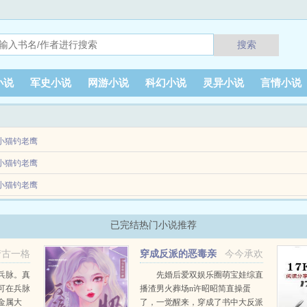
搜索
小说
军史小说
网游小说
科幻小说
灵异小说
言情小说
小猫钓老鹰
重生故事一样，元灯欢（荨娘）在被恶毒女配残忍杀害后，重开了。重生是重生了，但
小猫钓老鹰
重生故事一样，元灯欢（荨娘）在被恶毒女配残忍杀害后，重开了。重生是重生了，但
小猫钓老鹰
长着一张绝对客观的漂亮脸蛋，以及拥有着顶尖的家世。再加上自己身边全是反面教材
已完结热门小说推荐
梦古一格
穿成反派的恶毒亲
今今承欢
妈，在娃综奶娃
兵脉。真
先婚后爱双娱乐圈萌宝娃综直
可在兵脉
播渣男火葬场n许昭昭简直操蛋
金属大
了，一觉醒来，穿成了书中大反派