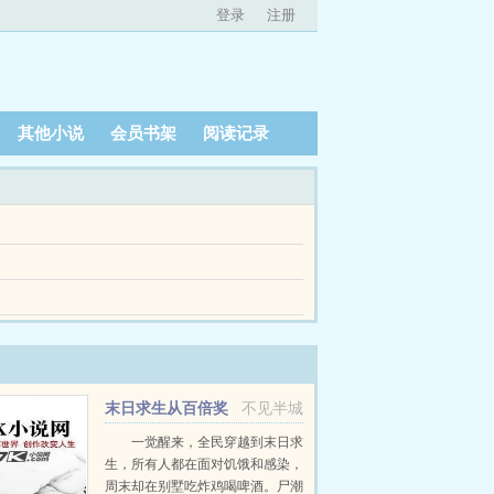
登录
注册
其他小说
会员书架
阅读记录
醒来后就是天崩开局。她只回到了被国公世子拍下初
醒来后就是天崩开局。她只回到了被国公世子拍下初
，所以林存星从不真的相信任何一个男人。不过她
末日求生从百倍奖
不见半城
励开始
一觉醒来，全民穿越到末日求
生，所有人都在面对饥饿和感染，
周末却在别墅吃炸鸡喝啤酒。尸潮