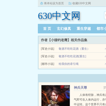
将本站设为首页
收藏630中文网
630中文网
首 页
玄幻修真
重生穿越
都市
作者【小猫钓老鹰】相关作品集
[军史小说]
敬酒不吃吃花酒（重生）
用脸杀人戏精美人x口嫌体正傲娇帝王就像无数的
[军史小说]
敬酒不吃吃花酒[重生]
夜的前几日，她...
用脸杀人戏精美人x口嫌体正傲娇帝王就像无数的
[都市小说]
给我你的牵引绳
夜的前几日，她...
林存星从出生开始就拿到了完美人生的通行证，她
有个癖好，就是喜欢看浪子回头。毕竟一块...
神兵天尊
人体有经脉，神兵有
气即可在人体内运行，亦
中运转。这个世界不只有