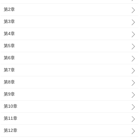
第2章
第3章
第4章
第5章
第6章
第7章
第8章
第9章
第10章
第11章
第12章