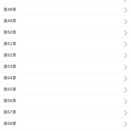
第48章
第49章
第50章
第51章
第52章
第53章
第54章
第55章
第56章
第57章
第58章