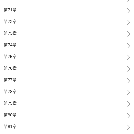
第71章
第72章
第73章
第74章
第75章
第76章
第77章
第78章
第79章
第80章
第81章