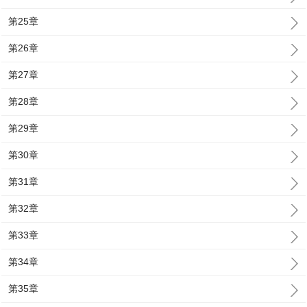
第25章
第26章
第27章
第28章
第29章
第30章
第31章
第32章
第33章
第34章
第35章