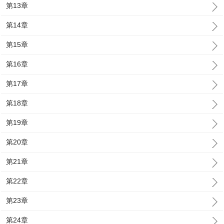
第13章
第14章
第15章
第16章
第17章
第18章
第19章
第20章
第21章
第22章
第23章
第24章