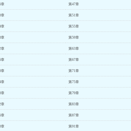
6章
第47章
0章
第51章
4章
第55章
8章
第59章
2章
第63章
6章
第67章
0章
第71章
4章
第75章
8章
第79章
2章
第83章
6章
第87章
0章
第91章