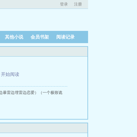
登录
注册
其他小说
会员书架
阅读记录
、
开始阅读
边暴雷边埋雷边恋爱）（一个极致诡