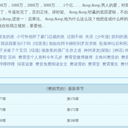
万，1000万，2000万，3000万……1个亿…… &esp;&esp;男人
&esp;好了，牛逼吹完了，言归正传。讲吵架。 &esp;&esp;吵赢的底层逻辑，不
esp;进攻一：后果论。 &esp;&esp;他为什么这么说？他想促成什么样的结
在给我立规矩，要爱他...
室友的崽
小可怜他怀了豪门总裁的崽
过期不候
失语
[少年漫] 抓到的
我说我要当0了吗
[综英美] 假如在阿卡姆听到罗宾求救
坠落神坛后和死
下乡捡了个宝贝
[综漫] 揍敌客的酒厂生存之道
神州潜龙[探险]
[神话]
霄堂 百科
樊霄堂个人资料今年几岁
樊霄堂微博微博
主角叫樊音的
樊
哔哩哔哩
绿茶追妻
樊音免费阅读全文
樊凌霄的
樊霄堂
樊霄重生
樊
《樊婄梵的》最新章节
77章
第176章
73章
第172章
69章
第168章