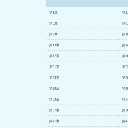
第1章
第2
第5章
第6
第9章
第1
第13章
第1
第17章
第1
第21章
第2
第25章
第2
第29章
第3
第33章
第3
第37章
第3
第41章
第4