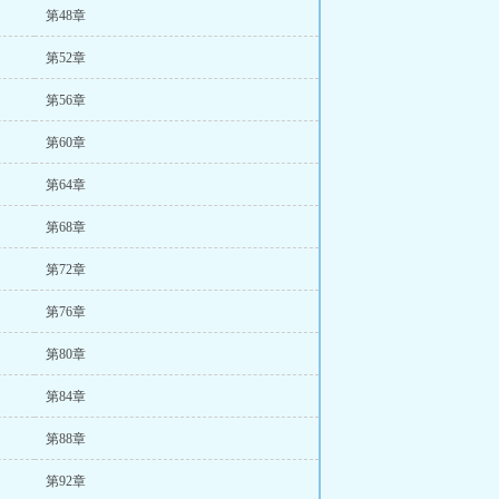
第48章
第52章
第56章
第60章
第64章
第68章
第72章
第76章
第80章
第84章
第88章
第92章