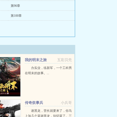
第96章
第100章
我的明末之旅
五彩贝壳
办实业，练新军，一个工科男
在明末的故事。...
传奇炊事兵
小兵哥
谢黑龙，营长就要来了，你马
上加几个菜谢黑龙，别切菜了。三