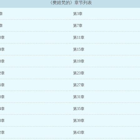
《樊婄梵的》章节列表
章
第3章
章
第7章
0章
第11章
4章
第15章
8章
第19章
2章
第23章
6章
第27章
0章
第31章
4章
第35章
8章
第39章
2章
第43章