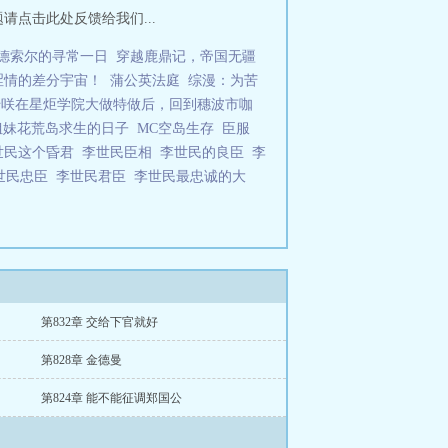
问题请点击此处反馈给我们...
德索尔的寻常一日
穿越鹿鼎记，帝国无疆
涩情的差分宇宙！
蒲公英法庭
综漫：为苦
千咲在星炬学院大做特做后，回到穗波市咖
姐妹花荒岛求生的日子
MC空岛生存
臣服
世民这个昏君
李世民臣相
李世民的良臣
李
世民忠臣
李世民君臣
李世民最忠诚的大
第832章 交给下官就好
第828章 金德曼
第824章 能不能征调郑国公