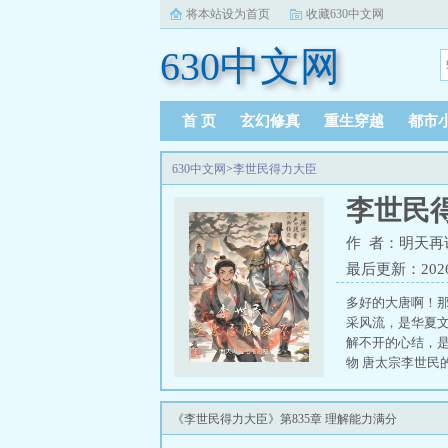
将本站设为首页
收藏630中文网
630中文网
首 页
玄幻修真
重生穿越
都市
630中文网
>
李世民得力大臣
李世民
作 者：明天再
最后更新：2026-0
多好的大唐啊！
采风流，是华夏文
解不开的心结，是
物 唐太宗李世民
《李世民得力大臣》第835章 理解能力满分