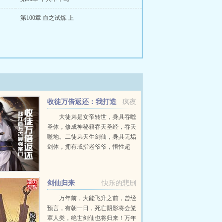
第100章 血之试炼 上
收徒万倍返还：我打造
疯夜
万古最强宗门
大徒弟是女帝转世，身具吞噬
圣体，修成神秘籍吞天圣经，吞天
噬地。二徒弟天生剑仙，身具无垢
剑体，拥有戒指老爷爷，悟性超
凡，剑道通神，一剑开天门。三徒
弟有大帝之资，经脉具断，丹田被
毁，却身具不灭霸体，炼体成神，
剑仙归来
快乐的悲剧
拳碎山河。四徒弟是气运之子，...
万年前，大能飞升之前，曾经
预言，有朝一日，死亡阴影将会笼
罩人类，绝世剑仙也将归来！万年