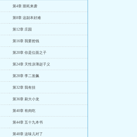
第4章 噩耗来袭
第8章 这副本好难
第12章 庄园
第16章 我要抢钱
第20章 你是位面之子
第24章 天性凉薄赵子义
第28章 李二发飙
第32章 我有挂
第36章 刷大小龙
第40章 有肉吃
第44章 五十九本书
第48章 这味儿对了