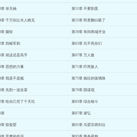
0章 张无袖
第51章 不要割蛋
4章 千万别让夫人瞧见
第55章 郎君翻白眼了
8章 腿软
第59章 有间商城开业
2章 四棱军刺
第63章 坑不死你们
6章 就这还是高手
第67章 万人敌
0章 思想的力量
第71章 吓死敌人
4章 我是不是贱
第75章 疯狂的玻璃珠
8章 先割一波韭菜
第79章 阴谋现
2章 给自己挖了个天坑
第83章 综合格斗
6章
第87章 谢弘
0章 惊蛰槊
第91章 马槊宗师归位
4章 恶魔的低语
第95章 两条死狗