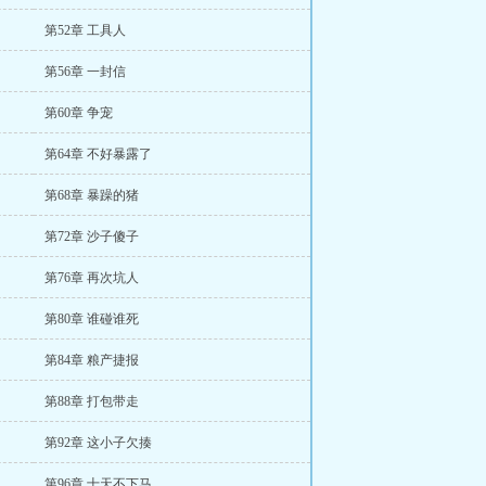
第52章 工具人
第56章 一封信
第60章 争宠
第64章 不好暴露了
第68章 暴躁的猪
第72章 沙子傻子
第76章 再次坑人
第80章 谁碰谁死
第84章 粮产捷报
第88章 打包带走
第92章 这小子欠揍
第96章 十天不下马