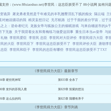
：(www.88xiaoshuo.net)李世民：这忠臣朕受不了 88小说网 如有
变诡异
屠龙勇者竟然是千年难见的丰乳翘臀淫乱下贱的痴女
隔云端
兰
直对她说骚话的我
精灵妄想日记
无尽航路
过于千面的差分宇宙，过于
凡之上：逆命者纪元
龙族女帝与狐族公主的催眠游戏
与来自穗波市的jk
月下无敌
关于我背着女友和青梅练习做爱这回事
重生日本当av皇帝
与
日礼物
李世民爱臣
李世民 忠臣
李世民对大臣评价
李世民得力大臣
李
世民的大臣
李世民臣下
李世民这忠臣朕受不了
李世民评价大臣
唐朝李
民忠臣
李世民和臣子
李世民的忠臣有哪些
李世民这忠臣朕受不了TXT
《李世民得力大臣》最新章节
34章 硬控死神军
第833章 全杀了
30章 发抖的苏我入鹿
第829章 筑紫的想法
26章 这么拉的吗
第825章 我哪有养子
《李世民得力大臣》章节列表