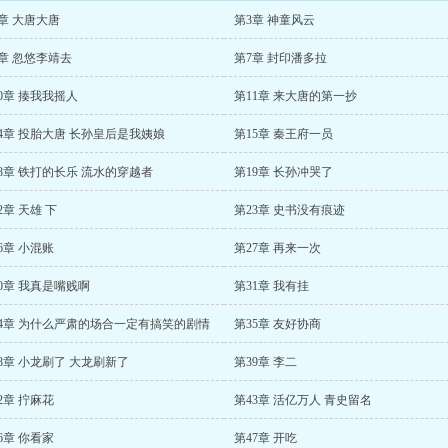
章 大唐大唐
第3章 神童风云
章 忽悠李靖去
第7章 封印潘多拉
0章 揍我我摇人
第11章 来大唐的第一抄
4章 投胎大唐 长孙皇后是我姨娘
第15章 秦王府一员
8章 铁打的长乐 流水的穿越者
第19章 长孙冲哭了
2章 天雄 下
第23章 史书没有痕迹
6章 小混账
第27章 再来一次
0章 我真是嘴贱啊
第31章 我有挂
34章 为什么严肃的场合一定有搞笑的剧情
第35章 友好协商
8章 小龙刷了 大龙刷新了
第39章 李二
2章 拧麻花
第43章 活亿万人 青史留名
6章 你看家
第47章 开吃