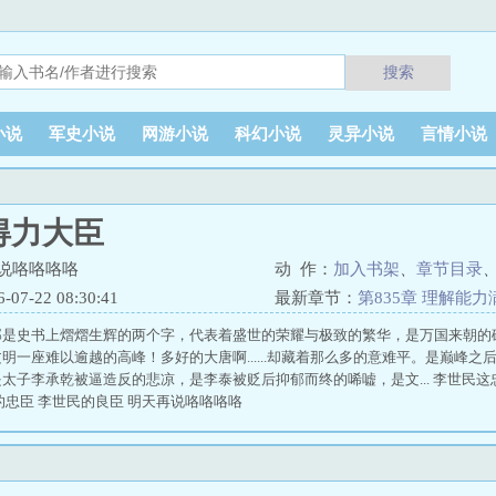
搜索
小说
军史小说
网游小说
科幻小说
灵异小说
言情小说
得力大臣
说咯咯咯咯
动 作：
加入书架
、
章节目录
7-22 08:30:41
最新章节：
第835章 理解能力
那是史书上熠熠生辉的两个字，代表着盛世的荣耀与极致的繁华，是万国来朝的
明一座难以逾越的高峰！多好的大唐啊......却藏着那么多的意难平。是巅峰
太子李承乾被逼造反的悲凉，是李泰被贬后抑郁而终的唏嘘，是文... 李世民这
的忠臣 李世民的良臣 明天再说咯咯咯咯