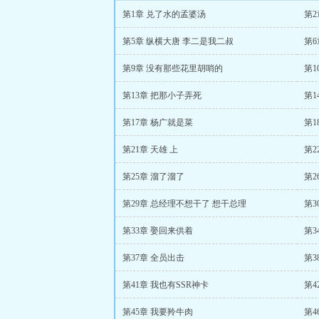
第1章 兑了水的孟婆汤
第2
第5章 纵横大唐 李二是我二叔
第6
第9章 没有那些花里胡哨的
第1
第13章 把那小子弄死
第1
第17章 杨广就是菜
第1
第21章 天雄 上
第2
第25章 溜了溜了
第2
第29章 总经理不想干了 想干总理
第3
第33章 娶回来供着
第
第37章 全员出击
第3
第41章 我也有SSR神卡
第4
第45章 我要羚牛肉
第4