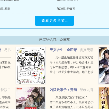
8章 石脂
第99章 新镰刀
查看更多章节...
已完结热门小说推荐
成
易书
天灾求生，全民守
真真无语
护咸鱼领主
━━━━━━━━━━━━┓┃
无cp咸鱼领主基建团宠爽文轻
品来自互
松（因为是新书，评分还会涨）父
┃内容版
母双亡的慈恩，跳lou途中意外被
拉进一档天灾求生游戏。她不想求
生，但是寻死的计划也完全开展不
了啊。眼看着领地越来越大，身上
的担子越来越难甩掉，兽人地精人
梦筱二
凶猛败家子：开局
登临九霄
类蘑...
捡个便宜美娇妻
，即便是
穿越成败光家产的败家子，一
也会逆向
穷二白连饭都吃不上。眼看老婆小
高冷警花
姨子就要抵给他人，云泽只得是斗