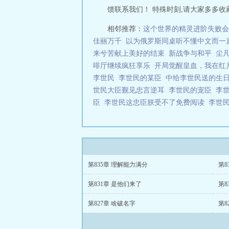
馈联系我们！ 特殊时刻,请大家多多收藏支持
相邻推荐：
这个世界的精灵进阶失败会
佳丽万千
以为俄罗斯同桌听不懂中文而一
来兮苦献上美好的结束
新战争与和平
尘
啡厅继续疯狂享乐
开局觉醒皇血，我在红
李世民
李世民的某臣
中给李世民送的生
世民大臣觐见忠言逆耳
李世民的宠臣
李
臣
李世民这忠臣朕受不了免费阅读
李世
第835章 理解能力满分
第8
第831章 是他们来了
第8
第827章 啥破名字
第8