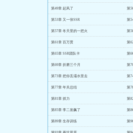
第49章 起风了
第5
第53章 又一张SSR
第5
第57章 冬天里的一把火
第5
第61章 百万贯
第6
第65章 SSR团队卡
第6
第69章 折磨三个月
第7
第73章 把你丢灞水里去
第7
第77章 年关总结
第7
第81章 抓力
第8
第85章 李二发飙了
第8
第89章 生存训练
第9
第93章 再坑草原
第9