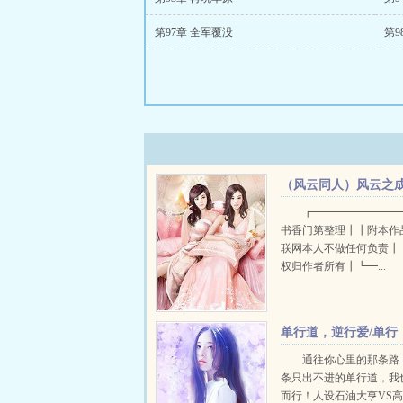
第97章 全军覆没
第9
（风云同人）风云之
为秦霜+番外
┏━━━━━━━━
书香门第整理┃┃附本作
联网本人不做任何负责┃
权归作者所有┃┗━...
单行道，逆行爱/单行
道+番外
通往你心里的那条路
条只出不进的单行道，我
而行！人设石油大亨VS