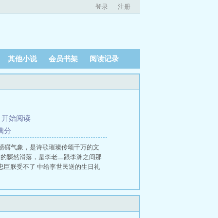
登录
注册
其他小说
会员书架
阅读记录
、
开始阅读
满分
磅礴气象，是诗歌璀璨传颂千万的文
之后的骤然滑落，是李老二跟李渊之间那
忠臣朕受不了 中给李世民送的生日礼