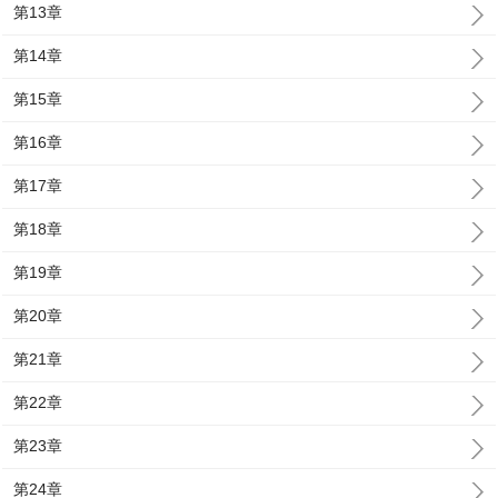
第13章
第14章
第15章
第16章
第17章
第18章
第19章
第20章
第21章
第22章
第23章
第24章