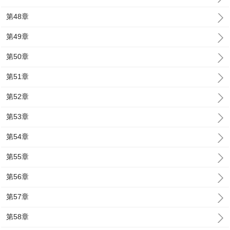
第48章
第49章
第50章
第51章
第52章
第53章
第54章
第55章
第56章
第57章
第58章