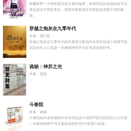
神魔世界一方神帝因为意外来到地球，本纯情无比的他却架不住
身边层出不穷的美女，然而伴随着美女而来的还有数不清的麻
烦...
穿越之炮灰在九零年代
作者：望江影
穿越之炮灰在九零年代由作者望江影创作全本作品该小说情节跌
宕起伏扣人心弦是一本难得的情节与文笔俱佳的好书...
诡秘：神弃之光
作者：危迎
...
斗春院
作者：姀锡
斗春院由作者姀锡创作全本作品该小说情节跌宕起伏扣人心弦是
一本难得的情节与文笔俱佳的好书919言情小说免...