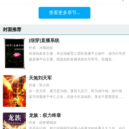
查看更多章节...
封面推荐
[综穿]直播系统
作者：冰魄娃娃
恭喜钱多多主播，幸运地被晋江星际直播平台抽中，成为01号穿
越直播平台主播，我是您的直播系统向导零号。穿越直...
天煞刘天军
作者：郭少风
杀一是为罪，屠万是为雄。屠得九百万，即为雄中雄。雄中雄，
道不同看破千年仁义名，但使今生逞雄风。美名不爱爱恶名，...
龙族：权力终章
作者：秋梦爱喝茶
是否还记得，那个叫路明非的衰小孩屠龙的故事凡王之血，必以