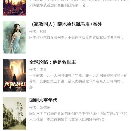
剑终故事从遥远的西伯利亚继续，名...
（家教同人）随地捡只跳马君+番外
作者：纱叶
附本作品来自互联网本人不做任何负责内容版权归作者所有...
全球沦陷：他是救世主
作者：降青
一觉醒来，几千人同时拥有了异能。在一天之间荣登热搜第一的
异能，真的如民众所说，是人类的进化吗？在众人自嗨同时，
那...
回到六零年代
作者：邹粥粥
回到六零年代由作者邹粥粥创作全本作品该小说情节跌宕起伏扣
人心弦是一本难得的情节与文笔俱佳的好书919言...