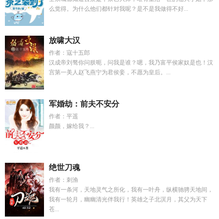
么觉得。为什么他们都针对我呢？是不是我做得不好...
放啸大汉
作者：寇十五郎
汉成帝刘骜你问朕呃，问我是谁？嗯，我乃富平侯家奴是也！汉
宫第一美人赵飞燕宁为君侯妾，不愿为皇后。...
军婚劫：前夫不安分
作者：平遥
颜颜，嫁给我？...
绝世刀魂
作者：刺渔
我有一条河，天地灵气之所化，我有一叶舟，纵横驰骋天地间，
我有一轮月，幽幽清光伴我行！英雄之子北溟月，其父为天下
苍...