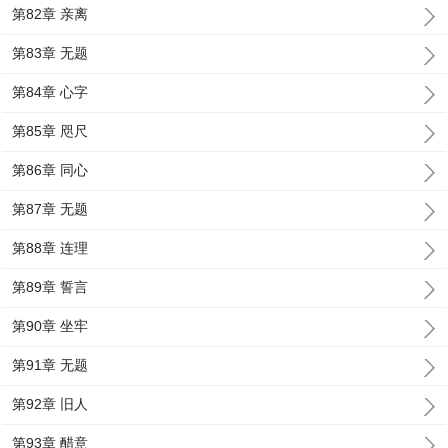
第82章 亲离
第83章 无题
第84章 心字
第85章 咫尺
第86章 同心
第87章 无题
第88章 连理
第89章 誓言
第90章 坐牢
第91章 无题
第92章 旧人
第93章 醋意