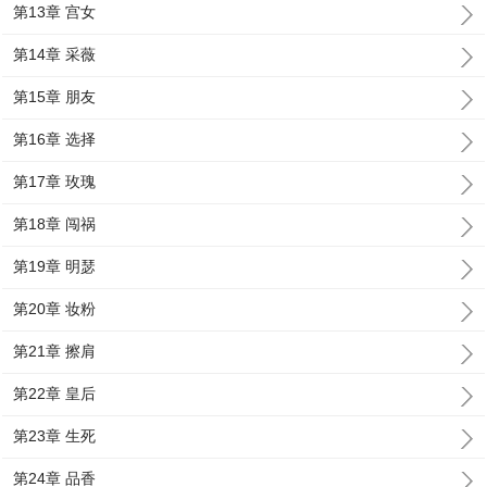
第13章 宫女
第14章 采薇
第15章 朋友
第16章 选择
第17章 玫瑰
第18章 闯祸
第19章 明瑟
第20章 妆粉
第21章 擦肩
第22章 皇后
第23章 生死
第24章 品香