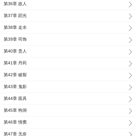
第36章 故人
第37章 蹈光
第38章 走水
第39章 司饰
第40章 贵人
第41章 丹药
第42章 破裂
第43章 鬼影
第44章 面具
第45章 狗洞
第46章 情窦
第47章 无奈