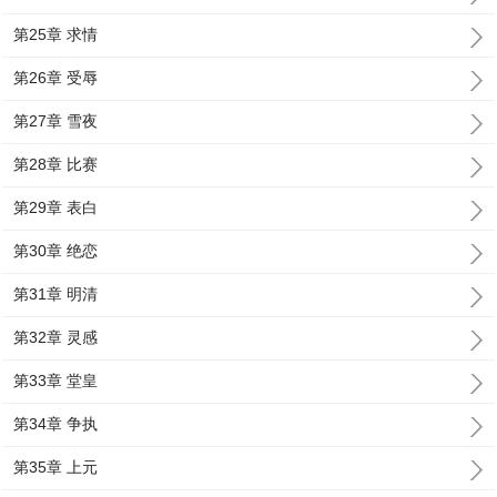
第25章 求情
第26章 受辱
第27章 雪夜
第28章 比赛
第29章 表白
第30章 绝恋
第31章 明清
第32章 灵感
第33章 堂皇
第34章 争执
第35章 上元