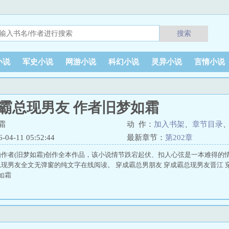
搜索
小说
军史小说
网游小说
科幻小说
灵异小说
言情小说
穿成霸总现男友 作者旧梦如霜
霜
动 作：
加入书架
、
章节目录
4-11 05:52:44
最新章节：
第202章
作者(旧梦如霜)创作全本作品，该小说情节跌宕起伏、扣人心弦是一本难得的情
现男友全文无弹窗的纯文字在线阅读。 穿成霸总男朋友 穿成霸总现男友晋江 穿
如霜