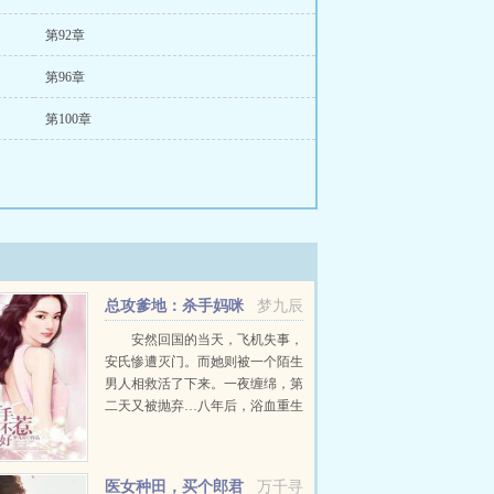
第92章
第96章
第100章
总攻爹地：杀手妈咪
梦九辰
不好惹
安然回国的当天，飞机失事，
安氏惨遭灭门。而她则被一个陌生
男人相救活了下来。一夜缠绵，第
二天又被抛弃…八年后，浴血重生
的复仇天使回归，只为报那灭门之
仇，却意外的发现当年的救命恩
人，亲亲女儿的爹地，竟然和仇人
医女种田，买个郎君
万千寻