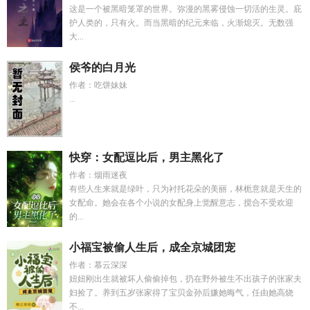
这是一个被黑暗笼罩的世界。弥漫的黑雾侵蚀一切活的生灵。庇
护人类的，只有火。而当黑暗的纪元来临，火渐熄灭。无数强
大...
侯爷的白月光
作者：吃饼妹妹
...
快穿：女配逗比后，男主黑化了
作者：烟雨迷夜
有些人生来就是绿叶，只为衬托花朵的美丽，林栀意就是天生的
女配命。她会在各个小说的女配身上觉醒意志，搅合不受欢迎
的...
小福宝被偷人生后，成全京城团宠
作者：慕云深深
妞妞刚出生就被坏人偷偷掉包，扔在野外被生不出孩子的张家夫
妇捡了。养到五岁张家得了宝贝金孙后嫌她晦气，任由她高烧
不...