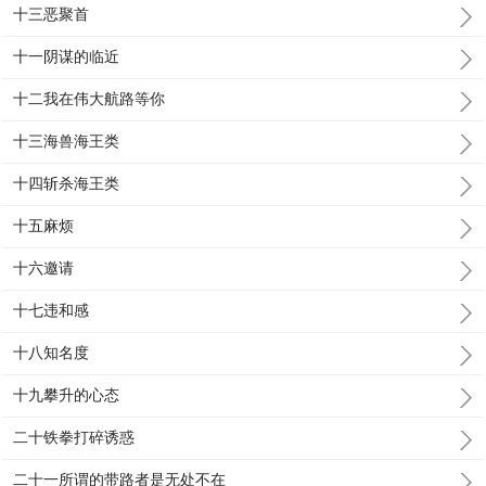
十三恶聚首
十一阴谋的临近
十二我在伟大航路等你
十三海兽海王类
十四斩杀海王类
十五麻烦
十六邀请
十七违和感
十八知名度
十九攀升的心态
二十铁拳打碎诱惑
二十一所谓的带路者是无处不在