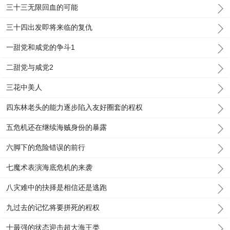
三十三无限回血的可能
三十四出发即将来临的复仇
一甜党和咸党的争斗1
二甜党与咸党2
三花中美人
四东林老头的能力逐步陷入友好圈套的程权
五危机还在继续海贼身份的暴露
六脚下的危险错误的前行
七魔术表演海底危机的来袭
八灾难中的抉择是相信还是逃跑
九过去的记忆将要拼死的程权
十最强的状态迎击超大海王类