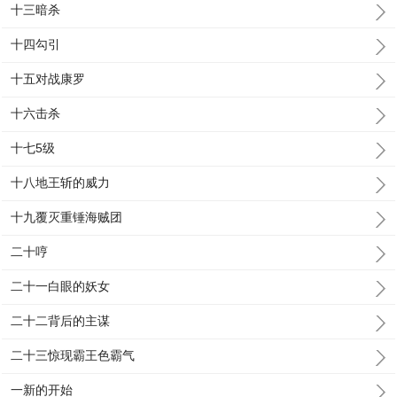
十三暗杀
十四勾引
十五对战康罗
十六击杀
十七5级
十八地王斩的威力
十九覆灭重锤海贼团
二十哼
二十一白眼的妖女
二十二背后的主谋
二十三惊现霸王色霸气
一新的开始