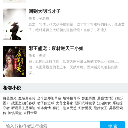
回到大明当才子
作者：吴老狼
总之一句话，张大少爷确实是一位非常非常难得的好人，谦谦君
子，绝对算得上大明朝的道德楷模！当然了，不遭人...
邪王盛宠：废材逆天三小姐
作者：狸婷
她，21世纪金牌名医，却穿为谢府最无用的懦弱三小姐身上。
他，离国最最贵的七王爷，天赋卓绝。因为断元丸引起的阴
谋，...
相邻小说
白昼微光
魔域勇者传
当个法师闹革命
坡塔拉耳环
兽血再燃
最强“女”配（娱乐
圈）
战国之赵氏春秋
喷子的篮球
女尊之养家
阴阳式神秘录
江湖闺女
系统掠
夺者
听说男主是泰迪
仙本痴情
弃妃，别来无恙
幻梦游灵
隐婚女王
异界亚索
传
惊惧牌盒
末日卡皇
搜 索