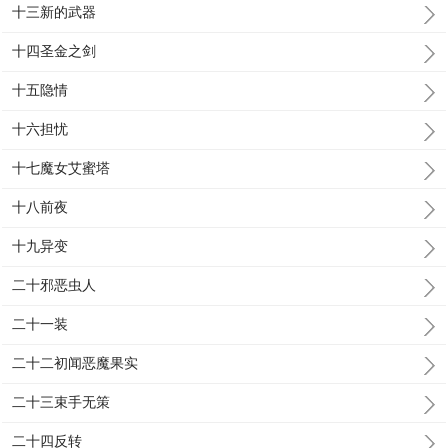
十三新的武器
十四圣金之剑
十五隐情
十六担忧
十七魔女艾蜜塔
十八前夜
十九异变
二十邪恶虫人
二十一装
二十二初闻恶魔果实
二十三束手无策
二十四反转