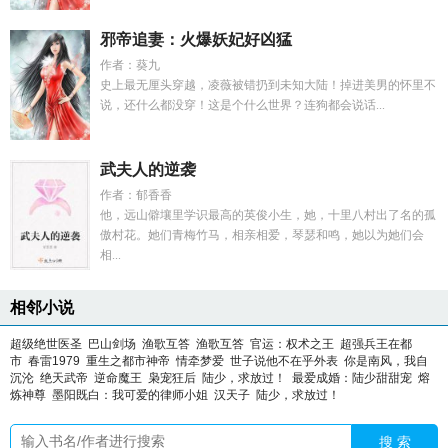
邪帝追妻：火爆妖妃好凶猛
作者：葵九
史上最无厘头穿越，凌薇被错扔到未知大陆！掉进美男的怀里不
说，还什么都没穿！这是个什么世界？连狗都会说话...
武夫人的逆袭
作者：郁香香
他，远山僻壤里学识最高的英俊小生，她，十里八村出了名的孤
傲村花。她们青梅竹马，相亲相爱，琴瑟和鸣，她以为她们会
相...
相邻小说
超级绝世医圣
巴山剑场
渔歌互答
渔歌互答
官运：权术之王
超强兵王在都
市
春雷1979
重生之都市神帝
情牵梦爱
世子说他不在乎外表
你是南风，我自
沉沦
绝天武帝
逆命魔王
枭宠狂后
陆少，求放过！
最爱成婚：陆少甜甜宠
熔
炼神尊
墨阳既白：我可爱的律师小姐
汉天子
陆少，求放过！
搜 索