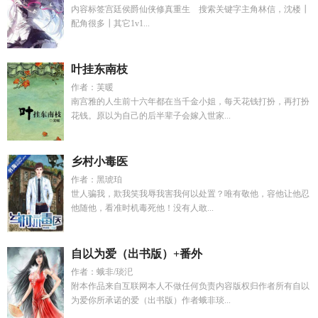
内容标签宫廷侯爵仙侠修真重生 搜索关键字主角林信，沈楼┃
配角很多┃其它1v1...
叶挂东南枝
作者：芙暖
南宫雅的人生前十六年都在当千金小姐，每天花钱打扮，再打扮
花钱。原以为自己的后半辈子会嫁入世家...
乡村小毒医
作者：黑琥珀
世人骗我，欺我笑我辱我害我何以处置？唯有敬他，容他让他忍
他随他，看准时机毒死他！没有人敢...
自以为爱（出书版）+番外
作者：蛾非/琰汜
附本作品来自互联网本人不做任何负责内容版权归作者所有自以
为爱你所承诺的爱（出书版）作者蛾非琰...